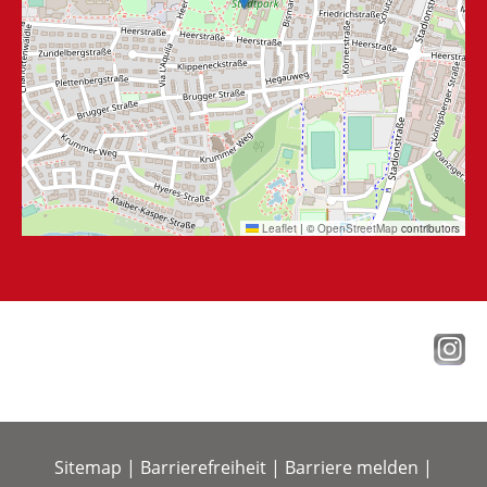
Leaflet
|
©
OpenStreetMap
contributors
Sitemap
|
Barrierefreiheit
|
Barriere melden
|