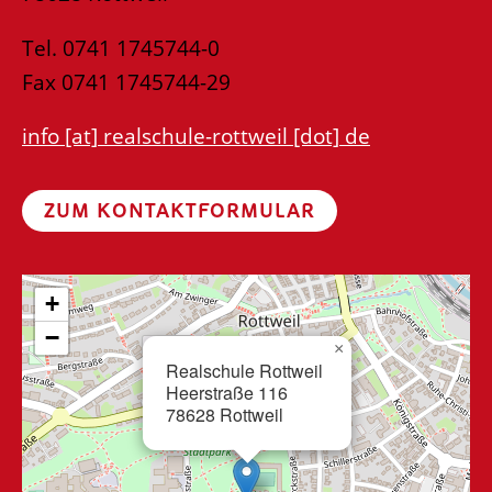
Tel. 0741 1745744-0
Fax 0741 1745744-29
info [at] realschule-rottweil [dot] de
ZUM KONTAKTFORMULAR
+
−
×
Realschule Rottweil
Heerstraße 116
78628 Rottweil