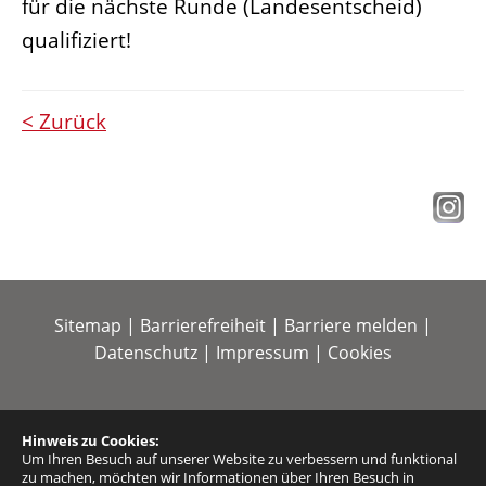
für die nächste Runde (Landesentscheid)
qualifiziert!
< Zurück
Sitemap
|
Barrierefreiheit
|
Barriere melden
|
Datenschutz
|
Impressum
|
Cookies
Hinweis zu Cookies:
Um Ihren Besuch auf unserer Website zu verbessern und funktional
zu machen, möchten wir Informationen über Ihren Besuch in