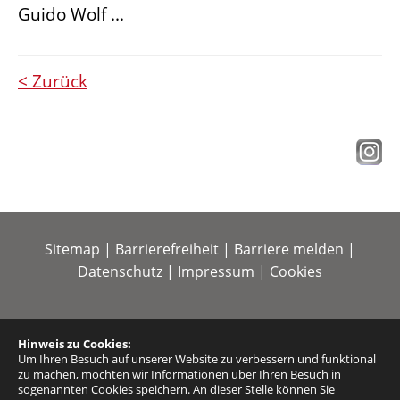
Guido Wolf ...
< Zurück
Sitemap
|
Barrierefreiheit
|
Barriere melden
|
Datenschutz
|
Impressum
|
Cookies
Hinweis zu Cookies:
Um Ihren Besuch auf unserer Website zu verbessern und funktional
zu machen, möchten wir Informationen über Ihren Besuch in
sogenannten Cookies speichern. An dieser Stelle können Sie