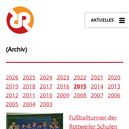
AKTUELLES
(Archiv)
2026
2025
2024
2023
2022
2021
2020
2019
2018
2017
2016
2015
2014
2013
2012
2011
2010
2009
2008
2007
2006
2005
2004
2003
Fußballturnier der
Rottweiler Schulen